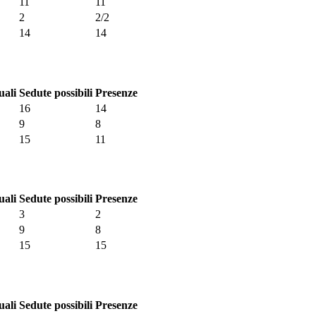
11
11
2
2/2
14
14
uali
Sedute possibili
Presenze
16
14
9
8
15
11
uali
Sedute possibili
Presenze
3
2
9
8
15
15
uali
Sedute possibili
Presenze