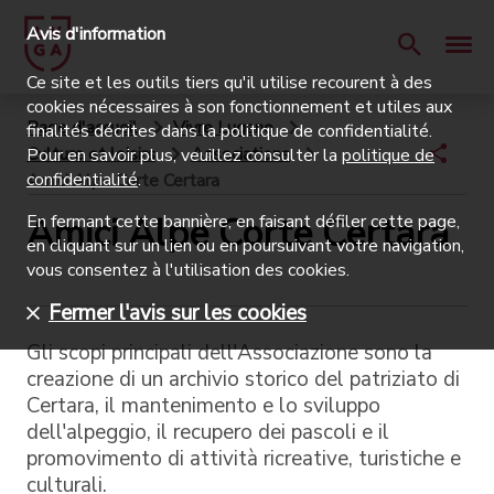
Avis d'information
Ce site et les outils tiers qu'il utilise recourent à des
cookies nécessaires à son fonctionnement et utiles aux
Page d'accueil
Vivre Lugano
finalités décrites dans la politique de confidentialité.
Culture et loisirs
Associations
Pour en savoir plus, veuillez consulter la
politique de
confidentialité
.
Amici Alpe Corte Certara
Amici Alpe Corte Certara
En fermant cette bannière, en faisant défiler cette page,
en cliquant sur un lien ou en poursuivant votre navigation,
vous consentez à l'utilisation des cookies.
Fermer l'avis sur les cookies
Gli scopi principali dell′Associazione sono la
creazione di un archivio storico del patriziato di
Certara, il mantenimento e lo sviluppo
dell'alpeggio, il recupero dei pascoli e il
promovimento di attività ricreative, turistiche e
culturali.