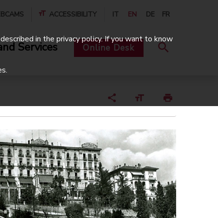
BCAMS
ACCESSIBILITY
IT
EN
DE
FR
described in the privacy policy. If you want to know
and Services
Online Desk
es.