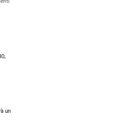
enti
30,
rà un