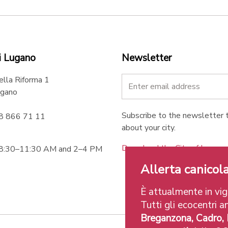
i Lugano
Newsletter
ella Riforma 1
gano
Subscribe to the newsletter t
58 866 71 11
about your city.
Download the City of Lugan
 8:30–11:30 AM and 2–4 PM
Allerta canicola
È attualmente in vigo
Tutti gli ecocentri an
Breganzona, Cadro,