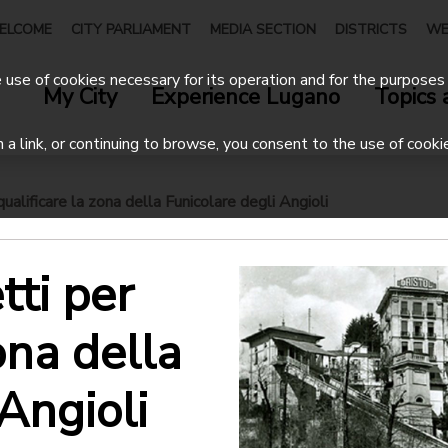
ELCOME
CITY PARLIAMENT
MEDIA SECTION
DISTRICTS
WE
use of cookies necessary for its operation and for the purposes 
My City
Experience Lugano
Topics 
on a link, or continuing to browse, you consent to the use of cooki
qualificare la zona della Funicolare degli Angioli
tti per
zona della
Angioli