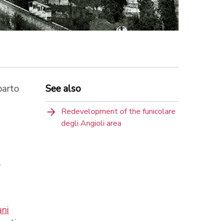
parto
See also
Redevelopment of the funicolare
degli Angioli area
l
ani