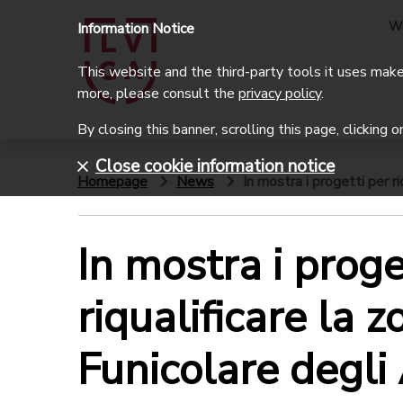
W
Information Notice
This website and the third-party tools it uses make 
more, please consult the
privacy policy
.
By closing this banner, scrolling this page, clicking 
Close cookie information notice
Homepage
News
In mostra i progetti per ri
In mostra i proge
riqualificare la 
Funicolare degli 