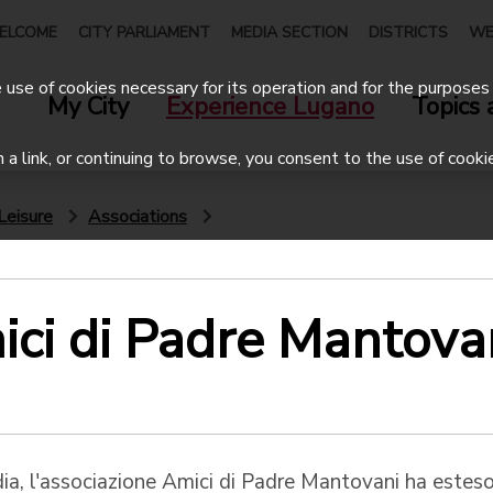
ELCOME
CITY PARLIAMENT
MEDIA SECTION
DISTRICTS
WE
use of cookies necessary for its operation and for the purposes 
My City
Experience Lugano
Topics 
on a link, or continuing to browse, you consent to the use of cooki
Leisure
Associations
ici di Padre Mantova
dia, l'associazione Amici di Padre Mantovani ha esteso