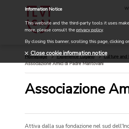
W
Information Notice
This website and the third-party tools it uses make 
more, please consult the
privacy policy
.
By closing this banner, scrolling this page, clicking 
Close cookie information notice
Homepage
Experience Lugano
Culture and 
Associazione Amici di Padre Mantovani
Associazione Am
Attiva dalla sua fondazione nel sud dell'In