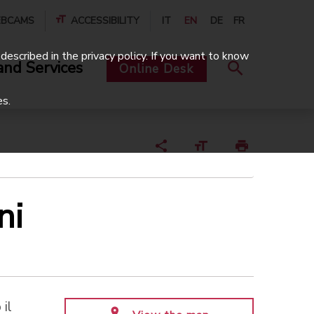
BCAMS
ACCESSIBILITY
IT
EN
DE
FR
described in the privacy policy. If you want to know
and Services
Online Desk
es.
ni
 il