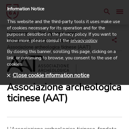
Information Notice
This website and the third-party tools it uses make use
of cookies necessary for its operation and for the
Homepage
Experience Lugano
purposes described in the privacy policy. If you want to
Culture and Leisure
Associations
know more, please consult the
privacy policy
.
Associazione archeologica ticinese (AAT)
By closing this banner, scrolling this page, clicking on a
link, or continuing to browse, you consent to the use of
cookies.
Close cookie information notice
Associazione archeologica
ticinese (AAT)