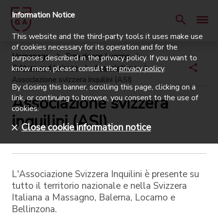
Information Notice
This website and the third-party tools it uses make use
of cookies necessary for its operation and for the
Homepage
Experience Lugano
purposes described in the privacy policy. If you want to
Culture and Leisure
Associations
know more, please consult the
privacy policy
.
Associazione svizzera inquilini (ASI)
By closing this banner, scrolling this page, clicking on a
Associazione svizzera
link, or continuing to browse, you consent to the use of
cookies.
inquilini (ASI)
Close cookie information notice
L'Associazione Svizzera Inquilini è presente su
tutto il territorio nazionale e nella Svizzera
Italiana a Massagno, Balerna, Locarno e
Bellinzona.