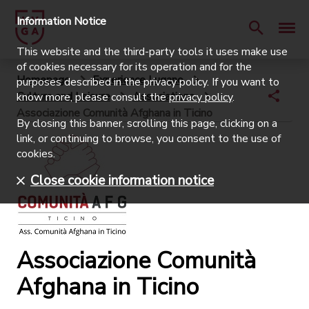
Information Notice
This website and the third-party tools it uses make use
of cookies necessary for its operation and for the
Homepage
Experience Lugano
purposes described in the privacy policy. If you want to
Culture and Leisure
Associations
know more, please consult the
privacy policy
.
Associazione Comunità Afghana in Ticino
By closing this banner, scrolling this page, clicking on a
link, or continuing to browse, you consent to the use of
cookies.
Close cookie information notice
Associazione Comunità
Afghana in Ticino