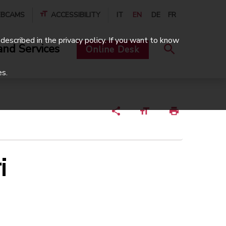
BCAMS
ACCESSIBILITY
IT
EN
DE
FR
described in the privacy policy. If you want to know
and Services
Online Desk
es.
i