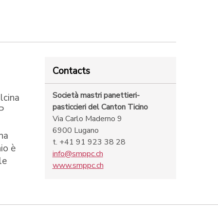
Contacts
Società mastri panettieri-
olcina
pasticcieri del Canton Ticino
P
Via Carlo Maderno 9
6900 Lugano
 ha
t. +41 91 923 38 28
io è
info@smppc.ch
le
www.smppc.ch