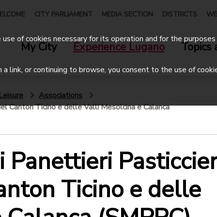
ELCOME
CITY PARLIAMENT
MEDIA SECTION
DISTRICTS
WE
use of cookies necessary for its operation and for the purposes 
My City
Experience Lugano
Topics 
on a link, or continuing to browse, you consent to the use of cooki
Leisure
Associations
 del Canton Ticino e delle Valli Mesolcina e Calanca
 Panettieri Pasticcier
anton Ticino e delle