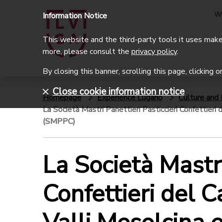
W
Information Notice
This website and the third-party tools it uses make 
more, please consult the
privacy policy
.
By closing this banner, scrolling this page, clicking 
Close cookie information notice
Homepage
Experience Lugano
Culture and 
La Società Mastri Panettieri Pasticcieri Confettieri
(SMPPC)
La Società Mastri
Confettieri del C