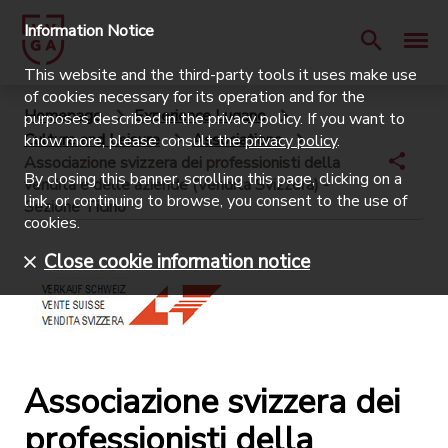
Information Notice
This website and the third-party tools it uses make use
of cookies necessary for its operation and for the
Homepage
Experience Lugano
purposes described in the privacy policy. If you want to
Culture and Leisure
Associations
know more, please consult the
privacy policy
.
Associazione svizzera dei professionisti della
By closing this banner, scrolling this page, clicking on a
vendita e delle aziende (Vendita Svizzera) -
link, or continuing to browse, you consent to the use of
Sezione Ticino
cookies.
Close cookie information notice
Associazione svizzera dei
professionisti della