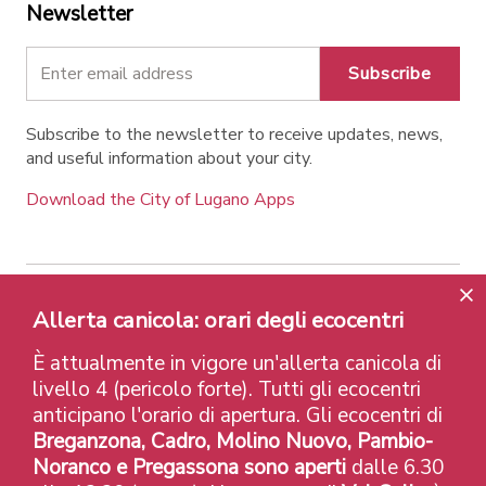
Newsletter
Subscribe
Subscribe to the newsletter to receive updates, news,
and useful information about your city.
Download the City of Lugano Apps
Allerta canicola: orari degli ecocentri
Contatti
Links
Legal Notice
Privacy Policy
Labels and Recognitions
Credits
È attualmente in vigore un'allerta canicola di
© 2026 Città di Lugano
livello 4 (pericolo forte). Tutti gli ecocentri
anticipano l'orario di apertura. Gli ecocentri di
Breganzona, Cadro, Molino Nuovo, Pambio-
Noranco e Pregassona sono aperti
dalle 6.30