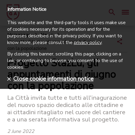
Information Notice
This website and the third-party tools it uses make use
of cookies necessary for its operation and for the
Homepage
News
purposes described in the privacy policy. If you want to
Progetto StazLu, gli appuntamenti di giugno
know more, please consult the
privacy policy
.
con la popolazione
By closing this banner, scrolling this page, clicking on a
Progetto StazLu, gli
link, or continuing to browse, you consent to the use of
cookies.
appuntamenti di giugno
Close cookie information notice
con la popolazione
La Città invita tutte e tutti all'inagurazione
del nuovo spazio dedicato alle cittadine e
ai cittadini ritagliato nel cuore del cantiere
e a una serata informativa sul progetto.
2 June 2022