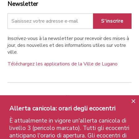
Newsletter
S'inscrire
Inscrivez-vous à la newsletter pour recevoir des mises à
jour, des nouvelles et des informations utiles sur votre
ville.
Téléchargez les applications de la Ville de Lugano
Contatti
Liens
Avis légal
Allerta canicola: orari degli ecocentri
Politique de confidentialité
Labels et Distinctions
Credits
È attualmente in vigore un'allerta canicola di
© 2026 Città di Lugano
livello 3 (pericolo marcato). Tutti gli ecocentri
anticipano l'orario di apertura. Gli ecocentri di