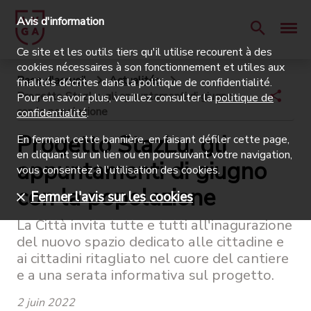
Avis d'information
Ce site et les outils tiers qu'il utilise recourent à des
cookies nécessaires à son fonctionnement et utiles aux
Page d'accueil
Actualités
finalités décrites dans la politique de confidentialité.
Progetto StazLu, gli appuntamenti di giugno
Pour en savoir plus, veuillez consulter la
politique de
con la popolazione
confidentialité
.
Progetto StazLu, gli
En fermant cette bannière, en faisant défiler cette page,
en cliquant sur un lien ou en poursuivant votre navigation,
appuntamenti di giugno
vous consentez à l'utilisation des cookies.
con la popolazione
Fermer l'avis sur les cookies
La Città invita tutte e tutti all'inagurazione
del nuovo spazio dedicato alle cittadine e
ai cittadini ritagliato nel cuore del cantiere
e a una serata informativa sul progetto.
2 juin 2022