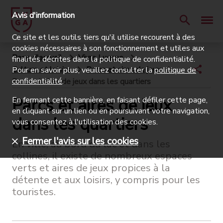
Avis d'information
Ce site et les outils tiers qu'il utilise recourent à des
cookies nécessaires à son fonctionnement et utiles aux
Page d'accueil
Vivre Lugano
finalités décrites dans la politique de confidentialité.
Culture et loisirs
Parcs et aires de jeux
Pour en savoir plus, veuillez consulter la
politique de
confidentialité
.
Parcs et aires de jeux dans les quartiers
Parcs et aires de jeux
En fermant cette bannière, en faisant défiler cette page,
en cliquant sur un lien ou en poursuivant votre navigation,
dans les quartiers
vous consentez à l'utilisation des cookies.
Fermer l'avis sur les cookies
En ville, au bord du lac et dans les
collines, il existe de nombreux espaces
verts et aires de jeux propices à la
détente et aux loisirs, y compris pour les
touristes.