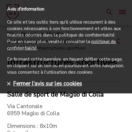
Avis d'information
Ce site et les outils tiers qu'il utilise recourent à des
cookies nécessaires à son fonctionnement et utiles aux
Page d'accueil
Ma Ville
finalités décrites dans la politique de confidentialité.
Identité et Histoire
Quartiers
Pour en savoir plus, veuillez consulter la
politique de
confidentialité
.
Val Colla
Infrastructures sportives
Infrastructures sportives
En fermant cette bannière, en faisant défiler cette page,
en cliquant sur un lien ou en poursuivant votre navigation,
vous consentez à l'utilisation des cookies.
Fermer l'avis sur les cookies
Salle de sport de Maglio di Colla
Via Cantonale
6959 Maglio di Colla
Dimensions : 8x10m