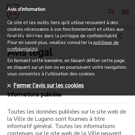
Avis d'information
Ce site et les outils tiers qu'il utilise recourent à des
cookies nécessaires à son fonctionnement et utiles aux
finalités décrites dans la politique de confidentialité.
Page d'accueil
Avis légal
Pour en savoir plus, veuillez consulter la
politique de
Avis légal
confidentialité
.
En fermant cette bannière, en faisant défiler cette page,
Version 01.2025, 7 janvier 2025
en cliquant sur un lien ou en poursuivant votre navigation,
vous consentez à l'utilisation des cookies.
Fermer l'avis sur les cookies
Informations publiées
Toutes les données publiées sur le site web de
la Ville de Lugano sont fournies à titre
informatif général. Toutes les informations
contenues sur le site web de la Ville peuvent