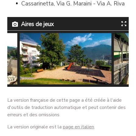
Cassarinetta, Via G. Maraini - Via A. Riva
Aires de jeux
@
Parco giochi Florida - @
Parco gi
Alessandro Rabaglio
Alessan
La version française de cette page a été créée à l'aide
d'outils de traduction automatique et peut contenir des
erreurs et des omissions
La version originale est la
page en italien
.