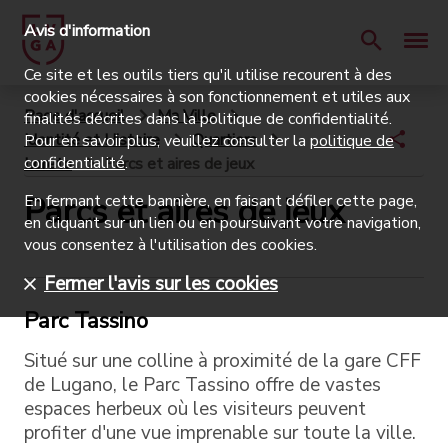
Avis d'information
Ce site et les outils tiers qu'il utilise recourent à des
cookies nécessaires à son fonctionnement et utiles aux
Page d'accueil
Ma Ville
finalités décrites dans la politique de confidentialité.
Identité et Histoire
Quartiers
Pour en savoir plus, veuillez consulter la
politique de
confidentialité
.
Loreto
Parcs et aires de jeux
Parcs et aires de jeux
En fermant cette bannière, en faisant défiler cette page,
en cliquant sur un lien ou en poursuivant votre navigation,
vous consentez à l'utilisation des cookies.
Fermer l'avis sur les cookies
Parc Tassino
Situé sur une colline à proximité de la gare CFF
de Lugano, le Parc Tassino offre de vastes
espaces herbeux où les visiteurs peuvent
profiter d'une vue imprenable sur toute la ville.