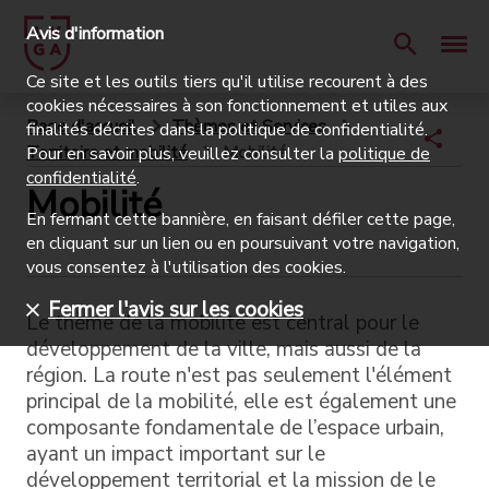
Avis d'information
Ce site et les outils tiers qu'il utilise recourent à des
cookies nécessaires à son fonctionnement et utiles aux
Page d'accueil
Thèmes et Services
finalités décrites dans la politique de confidentialité.
Territoire et mobilité
Mobilité
Pour en savoir plus, veuillez consulter la
politique de
confidentialité
.
Mobilité
En fermant cette bannière, en faisant défiler cette page,
en cliquant sur un lien ou en poursuivant votre navigation,
vous consentez à l'utilisation des cookies.
Fermer l'avis sur les cookies
Le thème de la mobilité est central pour le
développement de la ville, mais aussi de la
région. La route n'est pas seulement l'élément
principal de la mobilité, elle est également une
composante fondamentale de l’espace urbain,
ayant un impact important sur le
développement territorial et la mission de le