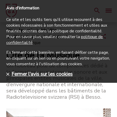
Avis d'information
Ce site et les outils tiers qu'il utilise recourent à des
cookies nécessaires à son fonctionnement et utiles aux
Page d'accueil
Ma Ville
finalités décrites dans la politique de confidentialité.
La ville se raconte
Projets
Pour en savoir plus, veuillez consulter la
politique de
confidentialité
.
Cité de la Musique
Cité de la Musique
En fermant cette bannière, en faisant défiler cette page,
en cliquant sur un lien ou en poursuivant votre navigation,
vous consentez à l'utilisation des cookies.
Un nouveau pôle de compétences dédié à
la formation, au patrimoine sonore et aux
Fermer l'avis sur les cookies
principales entités musicales de la ville,
d’envergure nationale et internationale,
sera développé dans les bâtiments de la
Radiotelevisione svizzera (RSI) à Besso.