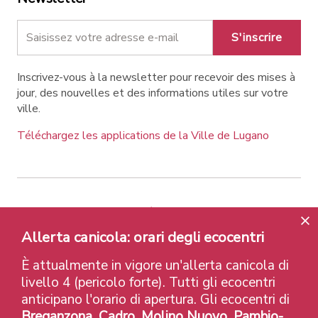
S'inscrire
Inscrivez-vous à la newsletter pour recevoir des mises à
jour, des nouvelles et des informations utiles sur votre
ville.
Téléchargez les applications de la Ville de Lugano
Contatti
Liens
Avis légal
Politique de confidentialité
Labels et Distinctions
Allerta canicola: orari degli ecocentri
Credits
È attualmente in vigore un'allerta canicola di
© 2026 Città di Lugano
livello 4 (pericolo forte). Tutti gli ecocentri
anticipano l'orario di apertura. Gli ecocentri di
Breganzona, Cadro, Molino Nuovo, Pambio-