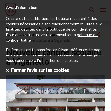
Avis d'information
Ce site et les outils tiers qu'il utilise recourent à des
cookies nécessaires à son fonctionnement et utiles aux
Page d'accueil
Ma Ville
finalités décrites dans la politique de confidentialité.
La ville se raconte
Projets
Pour en savoir plus, veuillez consulter la
politique de
confidentialité
.
Nouvelle cantine scolaire à Viganello
Nouvelle cantine scolaire
En fermant cette bannière, en faisant défiler cette page,
en cliquant sur un lien ou en poursuivant votre navigation,
à Viganello
vous consentez à l'utilisation des cookies.
Fermer l'avis sur les cookies