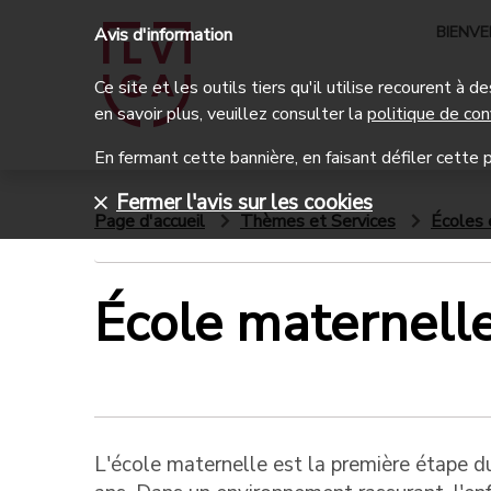
BIENV
Avis d'information
Ce site et les outils tiers qu'il utilise recourent à
en savoir plus, veuillez consulter la
politique de con
En fermant cette bannière, en faisant défiler cette p
Fermer l'avis sur les cookies
Page d'accueil
Thèmes et Services
Écoles 
École maternell
L'école maternelle est la première étape du