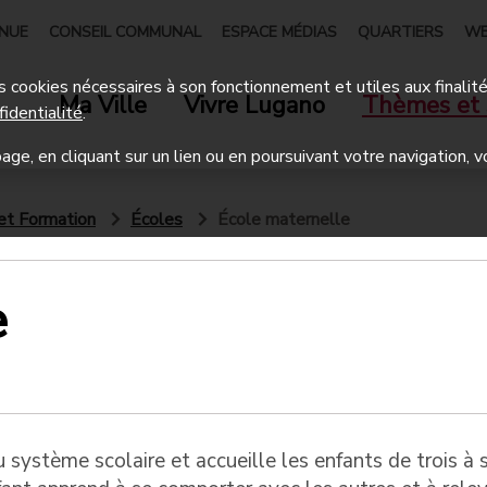
ENUE
CONSEIL COMMUNAL
ESPACE MÉDIAS
QUARTIERS
WE
 des cookies nécessaires à son fonctionnement et utiles aux finalit
Ma Ville
Vivre Lugano
Thèmes et 
fidentialité
.
age, en cliquant sur un lien ou en poursuivant votre navigation, v
et Formation
Écoles
École maternelle
e
 système scolaire et accueille les enfants de trois à s