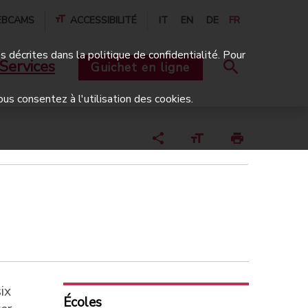
BCAMS
ACCESSIBILITÉ
IT
EN
DE
FR
és décrites dans la politique de confidentialité. Pour
Services
Guichet en ligne
ous consentez à l'utilisation des cookies.
ix
Écoles