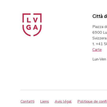
Città d
Piazza d
6900 Lu
Svizzera
t. +41 
Carte
Lun-Ven
Contatti
Liens
Avis légal
Politique de confi