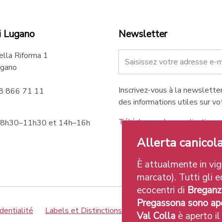
i Lugano
Newsletter
ella Riforma 1
gano
Inscrivez-vous à la newsletter
58 866 71 11
des informations utiles sur vot
Téléchargez les applications 
 8h30–11h30 et 14h–16h
Allerta canicola
È attualmente in vigo
marcato). Tutti gli ec
ecocentri di
Breganz
Pregassona sono ape
dentialité
Labels et Distinctions
Credits
Val Colla
è aperto il