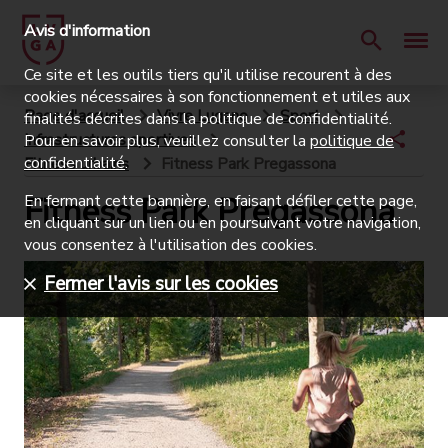
Avis d'information
Ce site et les outils tiers qu'il utilise recourent à des
cookies nécessaires à son fonctionnement et utiles aux
Page d'accueil
Vivre Lugano
Sport
finalités décrites dans la politique de confidentialité.
Infrastructures sportives
Pour en savoir plus, veuillez consulter la
politique de
confidentialité
.
Fitness urbains
Fitness Park Pregassona
Fitness Park Pregassona
En fermant cette bannière, en faisant défiler cette page,
en cliquant sur un lien ou en poursuivant votre navigation,
vous consentez à l'utilisation des cookies.
Fermer l'avis sur les cookies