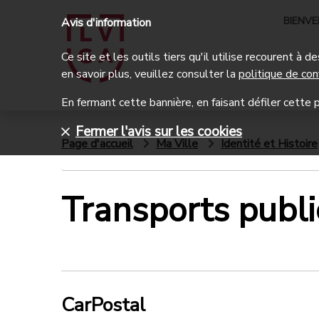
BIENV
Avis d'information
Ce site et les outils tiers qu'il utilise recourent à
en savoir plus, veuillez consulter la
politique de con
En fermant cette bannière, en faisant défiler cette p
Fermer l'avis sur les cookies
Page d'accueil
Ma Ville
Identité et Histoire
Transports publi
CarPostal