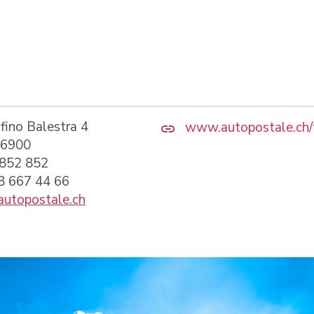
fino Balestra 4
www.autopostale.ch/t
 6900
 852 852
58 667 44 66
autopostale.ch