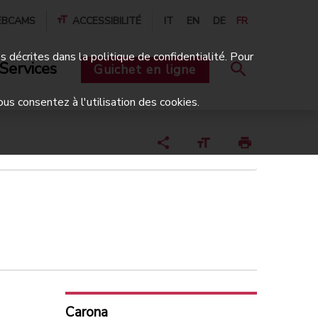
BCAMS
ACCESSIBILITÉ
IT
EN
DE
FR
és décrites dans la politique de confidentialité. Pour
Services
Guichet en ligne
ous consentez à l'utilisation des cookies.
Carona