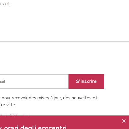
rs et
S'inscrire
 pour recevoir des mises à jour, des nouvelles et
re ville.
de la Ville de Lugano
: orari degli ecocentri