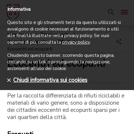
Informativa
Questo sito e gli strumenti terzi da questo utilizzati si
avvalgono di cookie necessari al funzionamento e utili
Homepage
Temi e servizi
alle finalità illustrate nella privacy policy. Se vuoi
Energia e ambiente
Rifiuti
saperne di più, consulta la
privacy policy
.
Ecocentri ed ecopunti
Chiudendo questo banner, scorrendo questa pagina,
Ecocentri ed ecopunti
cliccando su un link o proseguendo la navigazione,
acconsenti all’uso dei cookie.
Chiudi informativa sui cookies
Per la raccolta differenziata di rifiuti riciclabili e
materiali di vario genere, sono a disposizione
dei cittadini ecocentri ed ecopunti sparsi per i
vari quartieri della città.