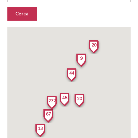
Cerca
20
9
44
45
20
272
67
13