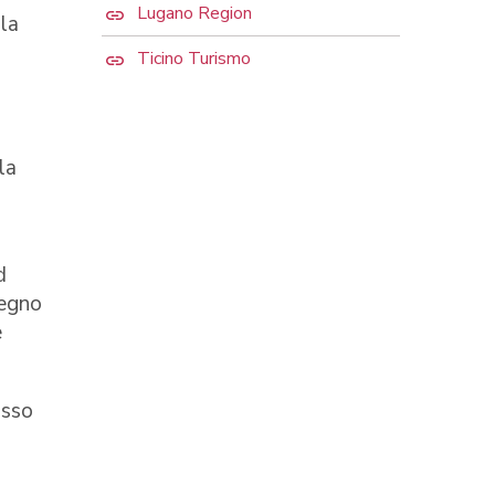
Lugano Region
lla
Ticino Turismo
la
d
pegno
e
osso