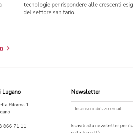
a
tecnologie per rispondere alle crescenti esi
del settore sanitario.
om
i Lugano
Newsletter
ella Riforma 1
gano
Iscriviti alla newsletter per ri
58 866 71 11
sulla tua città.