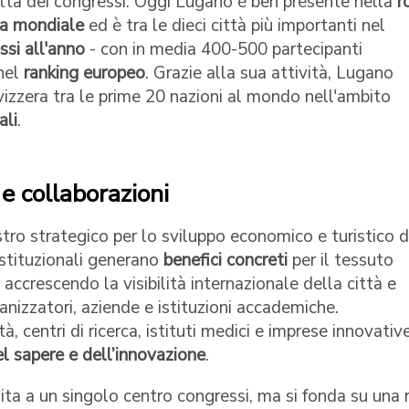
Città dei congressi. Oggi Lugano è ben presente nella
r
ala mondiale
ed è tra le dieci città più importanti nel
ssi all'anno
- con in media 400-500 partecipanti
nel
ranking europeo
. Grazie alla sua attività, Lugano
vizzera tra le prime 20 nazioni al mondo nell'ambito
ali
.
e collaborazioni
stro strategico per lo sviluppo economico e turistico d
istituzionali generano
benefici concreti
per il tessuto
ccrescendo la visibilità internazionale della città e
ganizzatori, aziende e istituzioni accademiche.
tà, centri di ricerca, istituti medici e imprese innovativ
l sapere e dell’innovazione
.
mita a un singolo centro congressi, ma si fonda su una 