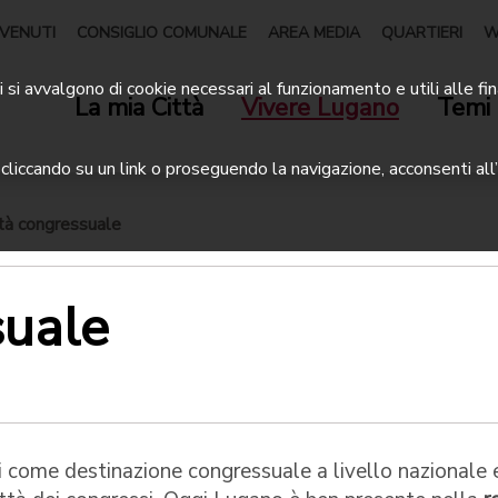
VENUTI
CONSIGLIO COMUNALE
AREA MEDIA
QUARTIERI
W
 si avvalgono di cookie necessari al funzionamento e utili alle fin
La mia Città
Vivere Lugano
Temi 
liccando su un link o proseguendo la navigazione, acconsenti all’
ità congressuale
suale
i come destinazione congressuale a livello nazionale 