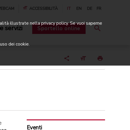
EBCAM
ACCESSIBILITÀ
IT
EN
DE
FR
alità illustrate nella privacy policy. Se vuoi saperne
e servizi
Sportello online
uso dei cookie.
e
Eventi