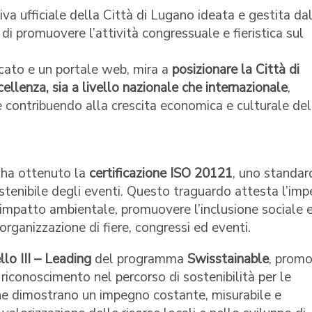
tiva ufficiale della Città di Lugano ideata e gestita da
 di promuovere l’attività congressuale e fieristica sul
cato e un portale web, mira a
posizionare la Città di
llenza, sia a livello nazionale che internazionale
,
e contribuendo alla crescita economica e culturale del
 ha ottenuto la
certificazione ISO 20121
, uno standar
stenibile degli eventi. Questo traguardo attesta l’im
l’impatto ambientale, promuovere l’inclusione sociale 
rganizzazione di fiere, congressi ed eventi.
ello III – Leading
del programma
Swisstainable
, prom
riconoscimento nel percorso di sostenibilità per le
i che dimostrano un impegno costante, misurabile e