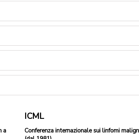
ICML
n a
Conferenza internazionale sui linfomi malign
(dal 1981)