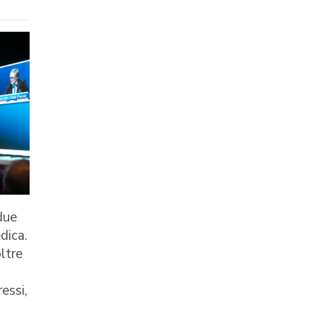
due
dica.
ltre
essi,