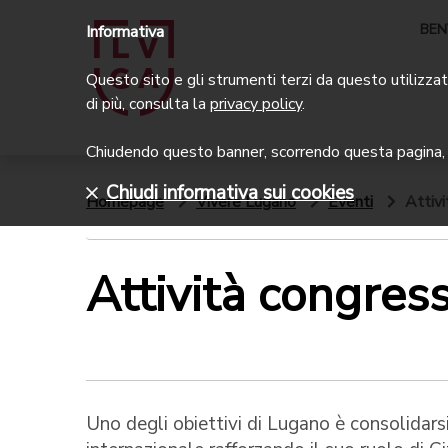
BEN
Informativa
Questo sito e gli strumenti terzi da questo utilizzati
di più, consulta la
privacy policy
.
Chiudendo questo banner, scorrendo questa pagina, c
Chiudi informativa sui cookies
Homepage
Vivere Lugano
Eventi
Attiv
Attività congres
Uno degli obiettivi di Lugano è consolidars