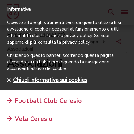
Informativa
Questo sito e gli strumenti terzi da questo utilizzati si
avvalgono di cookie necessari al funzionamento e utili
Homepage
La mia Città
alle finalità illustrate nella privacy policy. Se vuoi
Identità e storia
Quartieri
Barbengo
saperne di più, consulta la
privacy policy
.
Associazioni
Chiudendo questo banner, scorrendo questa pagina,
Associazioni
cliccando su un link o proseguendo la navigazione,
acconsenti all’uso dei cookie.
Chiudi informativa sui cookies
Football Club Ceresio
Vela Ceresio