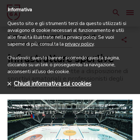
Informativa
Questo sito e gli strumenti terzi da questo utilizzati si
avvalgono di cookie necessari al funzionamento e utili
Homepage
Vivere Lugano
Sport
alle finalità illustrate nella privacy policy. Se vuoi
Infrastrutture sportive
saperne di più, consulta la
privacy policy
.
Infrastrutture sportive
Chiudendo questo banner, scorrendo questa pagina,
cliccando su un link o proseguendo la navigazione,
La Città di Lugano mette a disposizione di
acconsenti all’uso dei cookie.
sportivi amatoriali e professionisti degli
Chiudi informativa sui cookies
impianti di ottimo livello.