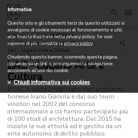
Informativa
Questo sito e gli strumenti terzi da questo utilizzati si
avvalgono di cookie necessari al funzionamento e utili
Homepage
La mia Città
alle finalità illustrate nella privacy policy. Se vuoi
La città si racconta
Progetti
saperne di più, consulta la
privacy policy
.
LAC - Lugano Arte e Cultura
Chiudendo questo banner, scorrendo questa pagina,
LAC - Lugano Arte e
cliccando su un link o proseguendo la navigazione,
acconsenti all’uso dei cookie.
Cultura
Chiudi informativa sui cookies
Il LAC è stato progettato dall'architetto
ticinese Ivano Gianola e dal suo team,
vincitori nel 2002 del concorso
internazionale a cui hanno partecipato più
di 100 studi di architettura. Dal 2015 ha
iniziato le sue attività ed è gestito da un
ente autonomo di diritto pubblico.