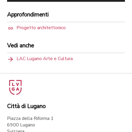
gi
LAC - Vista aerea ©Studio Pagi
LAC - V
Pagi
Approfondimenti
Progetto architettonico
Vedi anche
LAC Lugano Arte e Cultura
Città di Lugano
Piazza della Riforma 1
6900 Lugano
Svizzera