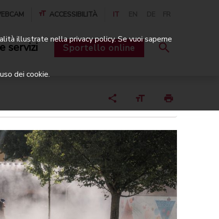
EBCAM
ACCESSIBILITÀ
IT
EN
DE
FR
alità illustrate nella privacy policy. Se vuoi saperne
e servizi
Sportello online
uso dei cookie.