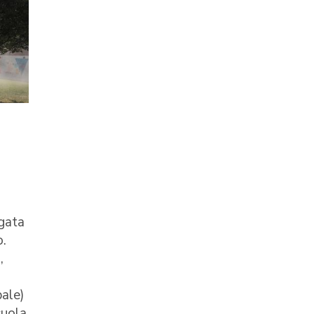
ngata
o.
,
pale)
cuola