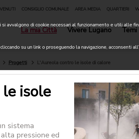
VENUTI
CONSIGLIO COMUNALE
AREA MEDIA
QUARTIERI
W
 si avvalgono di cookie necessari al funzionamento e utili alle fin
La mia Città
Vivere Lugano
Temi 
liccando su un link o proseguendo la navigazione, acconsenti all’
Progetti
L'Aureola contro le isole di calore
le isole
un sistema
 alta pressione ed