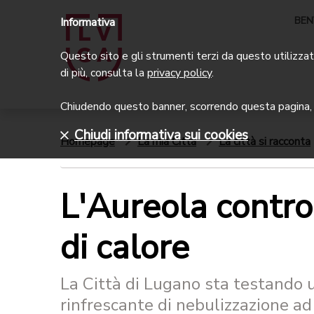
BEN
Informativa
Questo sito e gli strumenti terzi da questo utilizzati
di più, consulta la
privacy policy
.
Chiudendo questo banner, scorrendo questa pagina, c
Chiudi informativa sui cookies
Homepage
La mia Città
La città si racconta
L'Aureola contro 
di calore
La Città di Lugano sta testando 
rinfrescante di nebulizzazione ad