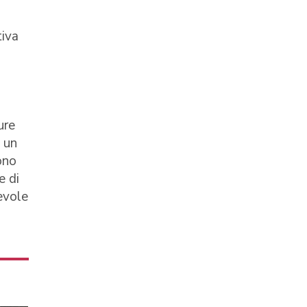
tiva
ure
n un
ono
e di
evole