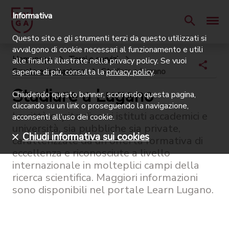
Informativa
Questo sito e gli strumenti terzi da questo utilizzati si
avvalgono di cookie necessari al funzionamento e utili
Homepage
Temi e servizi
alle finalità illustrate nella privacy policy. Se vuoi
Scuole e formazione
Studiare a Lugano
saperne di più, consulta la
privacy policy
.
Studiare a Lugano
Chiudendo questo banner, scorrendo questa pagina,
cliccando su un link o proseguendo la navigazione,
La città ospita diversi istituti accademici e
acconsenti all’uso dei cookie.
università, sia pubbliche sia private,
Chiudi informativa sui cookies
caratterizzate da un'offerta formativa di
eccellenza e riconosciute a livello
internazionale in molteplici campi della
ricerca scientifica. Maggiori informazioni
sono disponibili nel portale Learn Lugano.