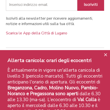
Iscriviti
Iscriviti alla newsletter per ricevere aggiornamenti,
notizie e informazioni utili sulla tua città.
Scarica le App della Città di Lugano
Contatti
Link
Note legali
Privacy Policy
Allerta canicola: orari degli ecocentri
Label e riconoscimenti
Credits
È attualmente in vigore un'allerta canicola di
© 2026 Città di Lugano
livello 3 (pericolo marcato). Tutti gli ecocentri
anticipano l'orario di apertura. Gli ecocentri di
Breganzona, Cadro, Molino Nuovo, Pambio-
Noranco e Pregassona sono aperti
dalle 6.30
alle 13.30 (ma-sa). L’ecocentro di
Val Colla
è
aperto il mercoledì dalle 6.30 alle 10.30 e il