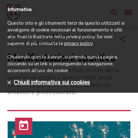
Informativa
Questo sito e gli strumenti terzi da questo utilizzati si
avvalgono di cookie necessari al funzionamento e utili
Homepage
Vivere Lugano
Sport
alle finalità illustrate nella privacy policy. Se vuoi
Manifestazioni sportive
saperne di più, consulta la
privacy policy
.
Manifestazioni sportive
Chiudendo questo banner, scorrendo questa pagina,
cliccando su un link o proseguendo la navigazione,
Le manifestazioni sportive, molte delle
acconsenti all’uso dei cookie.
quali organizzate o patrocinate dalla
Chiudi informativa sui cookies
Città di Lugano, sono apprezzate da
amatori e professionisti.