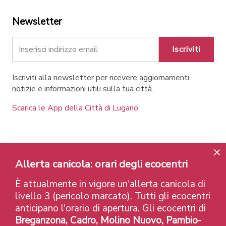
Newsletter
Iscriviti
Iscriviti alla newsletter per ricevere aggiornamenti,
notizie e informazioni utili sulla tua città.
Scarica le App della Città di Lugano
Contatti
Link
Note legali
Privacy Policy
Allerta canicola: orari degli ecocentri
Label e riconoscimenti
Credits
È attualmente in vigore un'allerta canicola di
© 2026 Città di Lugano
livello 3 (pericolo marcato). Tutti gli ecocentri
anticipano l'orario di apertura. Gli ecocentri di
Breganzona, Cadro, Molino Nuovo, Pambio-