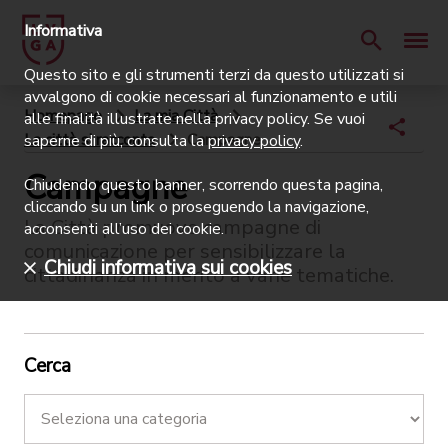
Informativa
Questo sito e gli strumenti terzi da questo utilizzati si
avvalgono di cookie necessari al funzionamento e utili
Homepage
La mia Città
alle finalità illustrate nella privacy policy. Se vuoi
La città si racconta
Campagne
saperne di più, consulta la
privacy policy
.
Campagne
Chiudendo questo banner, scorrendo questa pagina,
cliccando su un link o proseguendo la navigazione,
La Città promuove campagne di
acconsenti all’uso dei cookie.
comunicazione per sensibilizzare la
Chiudi informativa sui cookies
cittadinanza in merito a varie tematiche.
Cerca