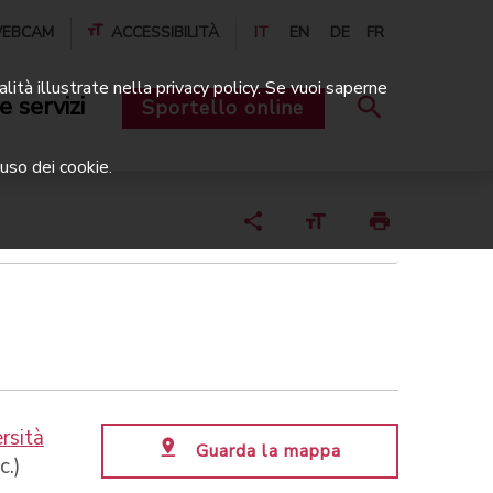
EBCAM
ACCESSIBILITÀ
IT
EN
DE
FR
alità illustrate nella privacy policy. Se vuoi saperne
e servizi
Sportello online
uso dei cookie.
rsità
Guarda la mappa
c.)