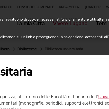
VENUTI
CONSIGLIO COMUNALE
AREA MEDIA
QUARTIERI
W
 si avvalgono di cookie necessari al funzionamento e utili alle fin
La mia Città
Vivere Lugano
Temi 
liccando su un link o proseguendo la navigazione, acconsenti all’
libero
Biblioteche
Biblioteca universitaria
sitaria
anizza, all'interno delle Facoltà di Lugano dell'
Unive
umentari (monografie, periodici, supporti elettronici ec