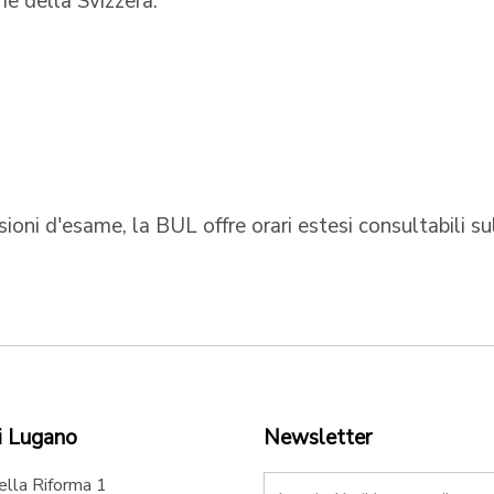
rie della Svizzera.
ioni d'esame, la BUL offre orari estesi consultabili s
i Lugano
Newsletter
ella Riforma 1