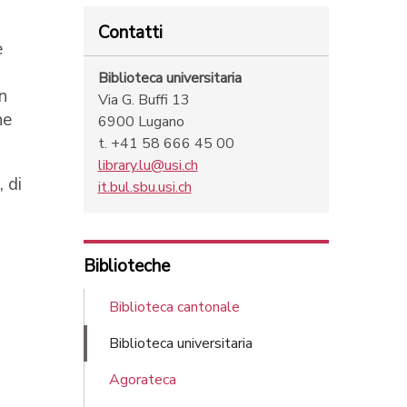
Contatti
e
Biblioteca universitaria
n
Via G. Buffi 13
ne
6900 Lugano
t. +41 58 666 45 00
library.lu@usi.ch
 di
it.bul.sbu.usi.ch
Biblioteche
Biblioteca cantonale
Biblioteca universitaria
Agorateca