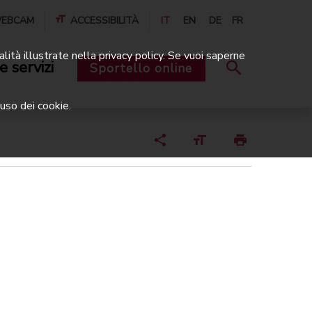
EBCAM
ACCESSIBILITÀ
IT
EN
DE
FR
alità illustrate nella privacy policy. Se vuoi saperne
e servizi
Sportello online
uso dei cookie.