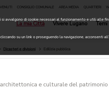
VENUTI
CONSIGLIO COMUNALE
AREA MEDIA
QUARTIERI
W
 si avvalgono di cookie necessari al funzionamento e utili alle fin
La mia Città
Vivere Lugano
Temi 
liccando su un link o proseguendo la navigazione, acconsenti all’
Dicasteri e divisioni
Edilizia pubblica
architettonica e culturale del patrimonio