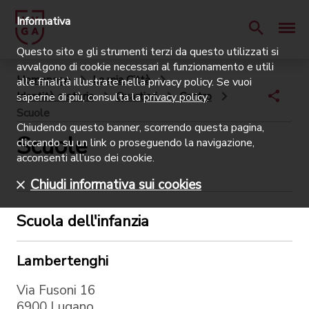
Informativa
Questo sito e gli strumenti terzi da questo utilizzati si
avvalgono di cookie necessari al funzionamento e utili
Homepage
La mia Città
alle finalità illustrate nella privacy policy. Se vuoi
Identità e storia
Quartieri
Centro
saperne di più, consulta la
privacy policy
.
Scuole
Chiudendo questo banner, scorrendo questa pagina,
Scuole
cliccando su un link o proseguendo la navigazione,
acconsenti all’uso dei cookie.
Chiudi informativa sui cookies
Scuola dell'infanzia
Lambertenghi
Via Fusoni 16
6900 Lugano