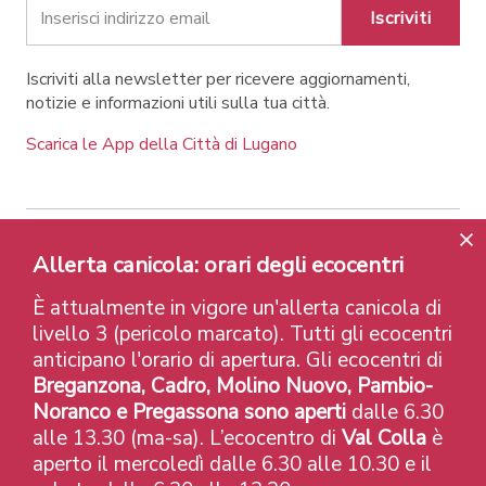
Iscriviti
Iscriviti alla newsletter per ricevere aggiornamenti,
notizie e informazioni utili sulla tua città.
Scarica le App della Città di Lugano
Contatti
Link
Note legali
Privacy Policy
Allerta canicola: orari degli ecocentri
Label e riconoscimenti
Credits
È attualmente in vigore un'allerta canicola di
© 2026 Città di Lugano
livello 3 (pericolo marcato). Tutti gli ecocentri
anticipano l'orario di apertura. Gli ecocentri di
Breganzona, Cadro, Molino Nuovo, Pambio-
Noranco e Pregassona sono aperti
dalle 6.30
alle 13.30 (ma-sa). L’ecocentro di
Val Colla
è
aperto il mercoledì dalle 6.30 alle 10.30 e il