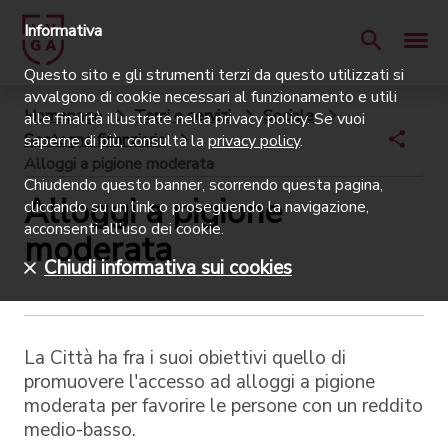
Informativa
Questo sito e gli strumenti terzi da questo utilizzati si
avvalgono di cookie necessari al funzionamento e utili
Homepage
Temi e servizi
Sociale
alle finalità illustrate nella privacy policy. Se vuoi
Sostegno finanziario
saperne di più, consulta la
privacy policy
.
Alloggi a pigione moderata
Chiudendo questo banner, scorrendo questa pagina,
Alloggi a pigione
cliccando su un link o proseguendo la navigazione,
acconsenti all’uso dei cookie.
moderata
Chiudi informativa sui cookies
La Città ha fra i suoi obiettivi quello di
promuovere l'accesso ad alloggi a pigione
moderata per favorire le persone con un reddito
medio-basso.