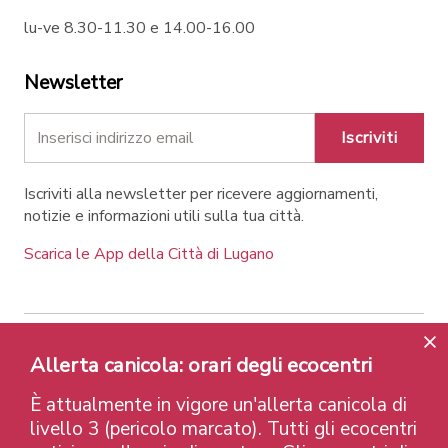
lu-ve 8.30-11.30 e 14.00-16.00
Newsletter
Iscriviti
Iscriviti alla newsletter per ricevere aggiornamenti,
notizie e informazioni utili sulla tua città.
Scarica le App della Città di Lugano
Contatti
Link
Note legali
Privacy Policy
Allerta canicola: orari degli ecocentri
Label e riconoscimenti
Credits
È attualmente in vigore un'allerta canicola di
© 2026 Città di Lugano
livello 3 (pericolo marcato). Tutti gli ecocentri