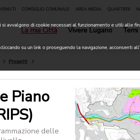
VENUTI
CONSIGLIO COMUNALE
AREA MEDIA
QUARTIERI
W
 si avvalgono di cookie necessari al funzionamento e utili alle fin
La mia Città
Vivere Lugano
Temi 
liccando su un link o proseguendo la navigazione, acconsenti all’
Progetti
e Piano
RIPS)
grammazione delle