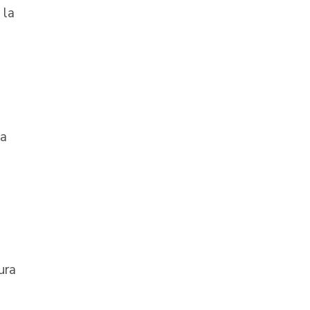
 la
sa
ura