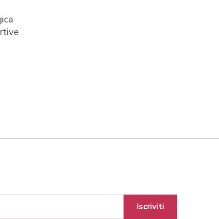
gica
rtive
Iscriviti