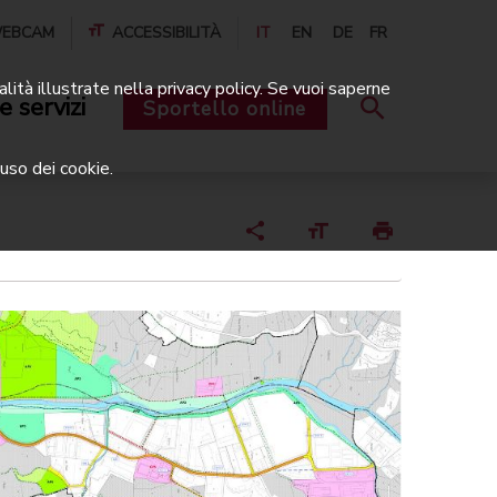
EBCAM
ACCESSIBILITÀ
IT
EN
DE
FR
alità illustrate nella privacy policy. Se vuoi saperne
e servizi
Sportello online
uso dei cookie.