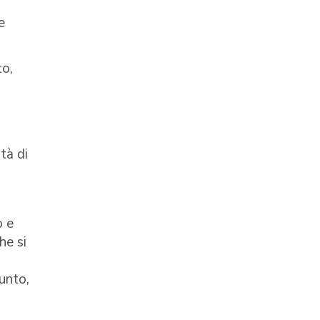
e
to,
ità di
o e
he si
iunto,