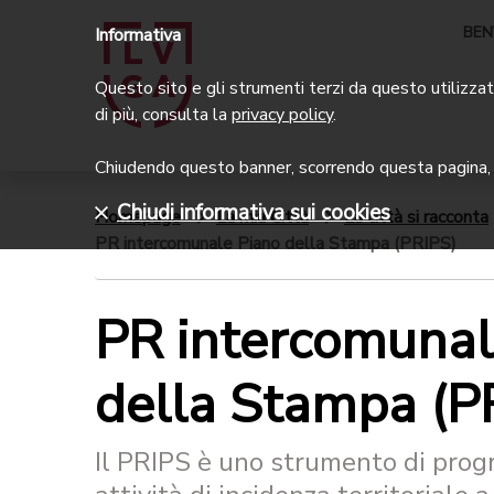
BEN
Informativa
Questo sito e gli strumenti terzi da questo utilizzati
di più, consulta la
privacy policy
.
Chiudendo questo banner, scorrendo questa pagina, c
Chiudi informativa sui cookies
Homepage
La mia Città
La città si racconta
PR intercomunale Piano della Stampa (PRIPS)
PR intercomunal
della Stampa (P
Il PRIPS è uno strumento di pro