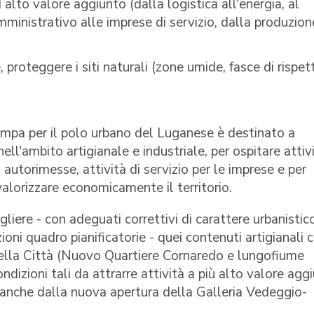
 alto valore aggiunto (dalla logistica all'energia, al
 amministrativo alle imprese di servizio, dalla produzion
, proteggere i siti naturali (zone umide, fasce di rispet
tampa per il polo urbano del Luganese è destinato a
 nell'ambito artigianale e industriale, per ospitare attiv
, autorimesse, attività di servizio per le imprese e per
valorizzare economicamente il territorio.
gliere - con adeguati correttivi di carattere urbanistic
oni quadro pianificatorie - quei contenuti artigianali c
 della Città (Nuovo Quartiere Cornaredo e lungofiume
dizioni tali da attrarre attività a più alto valore agg
e anche dalla nuova apertura della Galleria Vedeggio-