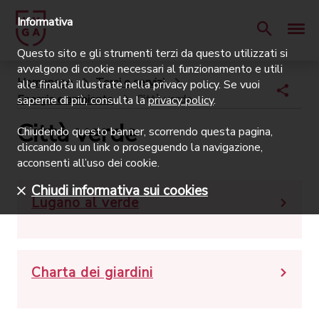
Informativa
Questo sito e gli strumenti terzi da questo utilizzati si
avvalgono di cookie necessari al funzionamento e utili
Homepage
Temi e servizi
alle finalità illustrate nella privacy policy. Se vuoi
Energia e ambiente
Città verde
saperne di più, consulta la
privacy policy
.
Città verde
Chiudendo questo banner, scorrendo questa pagina,
cliccando su un link o proseguendo la navigazione,
acconsenti all’uso dei cookie.
Chiudi informativa sui cookies
Lugano al verde
Charta dei giardini