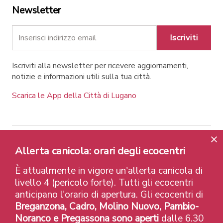
Newsletter
Iscriviti
Iscriviti alla newsletter per ricevere aggiornamenti,
notizie e informazioni utili sulla tua città.
Scarica le App della Città di Lugano
Allerta canicola: orari degli ecocentri
Contatti
Link
Note legali
Privacy Policy
Label e riconoscimenti
Credits
È attualmente in vigore un'allerta canicola di
© 2026 Città di Lugano
livello 4 (pericolo forte). Tutti gli ecocentri
anticipano l'orario di apertura. Gli ecocentri di
Breganzona, Cadro, Molino Nuovo, Pambio-
Noranco e Pregassona sono aperti
dalle 6.30