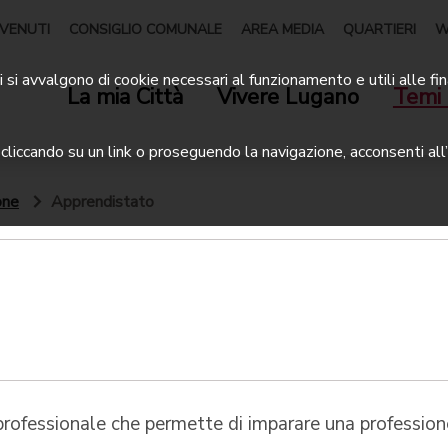
VENUTI
CONSIGLIO COMUNALE
AREA MEDIA
QUARTIERI
W
 si avvalgono di cookie necessari al funzionamento e utili alle fin
La mia Città
Vivere Lugano
Temi 
liccando su un link o proseguendo la navigazione, acconsenti all’
one
Apprendistato
professionale che permette di imparare una profession