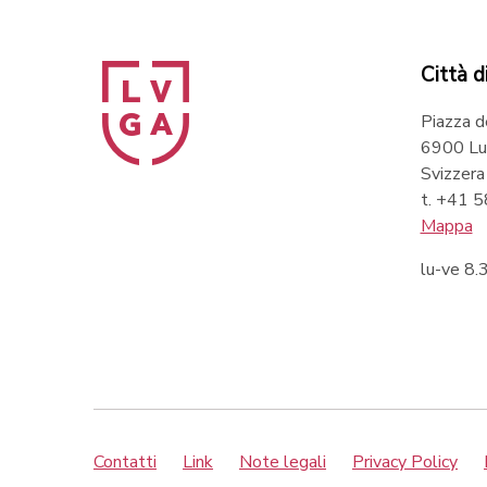
Città d
Piazza d
6900 Lu
Svizzera
t. +41 
Mappa
lu-ve 8
Contatti
Link
Note legali
Privacy Policy