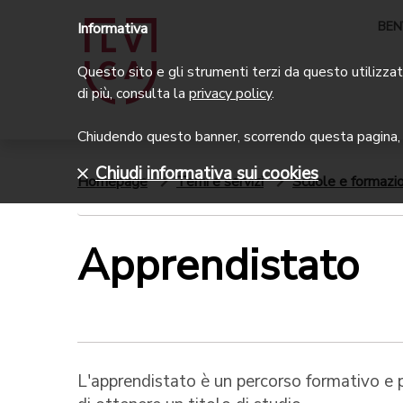
BEN
Informativa
Questo sito e gli strumenti terzi da questo utilizzati
di più, consulta la
privacy policy
.
Chiudendo questo banner, scorrendo questa pagina, c
Chiudi informativa sui cookies
Homepage
Temi e servizi
Scuole e formazi
Apprendistato
L'apprendistato è un percorso formativo e 