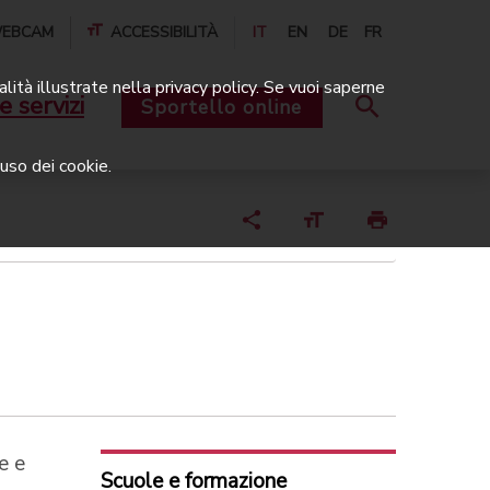
EBCAM
ACCESSIBILITÀ
IT
EN
DE
FR
alità illustrate nella privacy policy. Se vuoi saperne
e servizi
Sportello online
uso dei cookie.
e e
Scuole e formazione