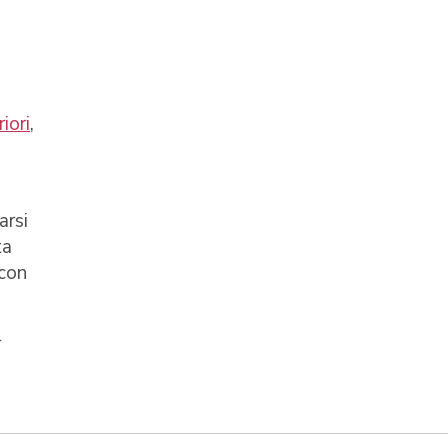
iori
,
arsi
ta
 con
r