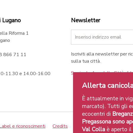
i Lugano
Newsletter
ella Riforma 1
gano
Iscriviti alla newsletter per ri
58 866 71 11
sulla tua città.
Scarica le App della Città di 
.30-11.30 e 14.00-16.00
Allerta canicola
È attualmente in vigo
marcato). Tutti gli ec
ecocentri di
Breganz
Pregassona sono ape
Label e riconoscimenti
Credits
Val Colla
è aperto il