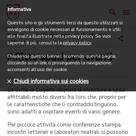
Informativa
Questo sito e gli strumenti terzi da questo utilizzati si
avvalgono di cookie necessari al funzionamento e utili
Homepage
Vivere Lugano
Eventi
alle finalità illustrate nella privacy policy. Se vuoi
Affitto spazi per eventi
saperne di più, consulta la
privacy policy
.
Affitto spazi per eventi
Chiudendo questo banner, scorrendo questa pagina,
cliccando su un link o proseguendo la navigazione,
acconsenti all’uso dei cookie.
Chiudi informativa sui cookies
La Città di Lugano dispone di strutture e spazi
affittabili molto diversi fra loro che, proprio per
le caratteristiche che li contraddistinguono,
sono adatti a ospitare eventi di vario genere.
Per piccole attività come conferenze stampa,
incontri letterari e laboratori teatrali si possono