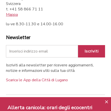
Svizzera
t. +41 58 866 71 11
Mappa
lu-ve 8.30-11.30 e 14.00-16.00
Newsletter
Iscriviti
Iscriviti alla newsletter per ricevere aggiornamenti,
notizie e informazioni utili sulla tua città.
Scarica le App della Città di Lugano
Contatti
Link
Note legali
Privacy Policy
Allerta canicola: orari degli ecocentri