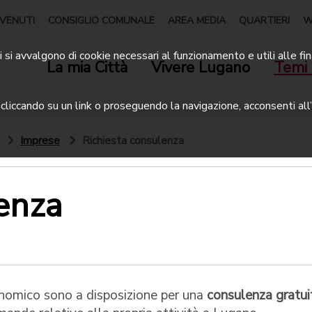
VENUTI
CONSIGLIO COMUNALE
AREA MEDIA
QUARTIERI
W
 si avvalgono di cookie necessari al funzionamento e utili alle fin
La mia Città
Vivere Lugano
Temi 
liccando su un link o proseguendo la navigazione, acconsenti all’
Imprese
Richiesta consulenza
enza
conomico sono a disposizione per una
consulenza gratui