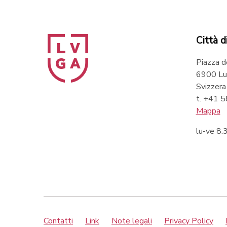
Città d
Piazza d
6900 Lu
Svizzera
t. +41 
Mappa
lu-ve 8
Contatti
Link
Note legali
Privacy Policy