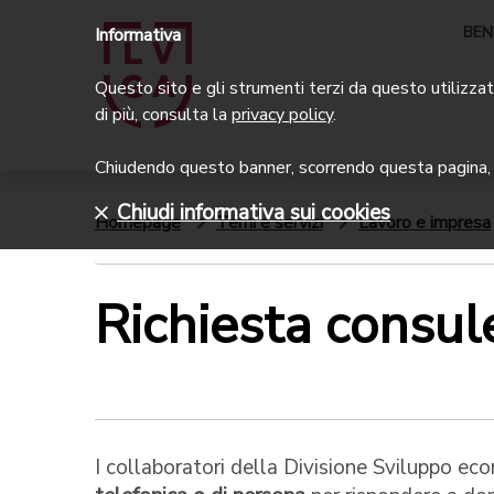
BEN
Informativa
Questo sito e gli strumenti terzi da questo utilizzati
di più, consulta la
privacy policy
.
Chiudendo questo banner, scorrendo questa pagina, c
Chiudi informativa sui cookies
Homepage
Temi e servizi
Lavoro e impresa
Richiesta consul
I collaboratori della Divisione Sviluppo e