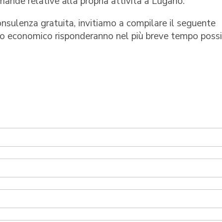
mande relative alla propria attività a Lugano.
onsulenza gratuita, invitiamo a compilare il seguente
ppo economico risponderanno nel più breve tempo possi