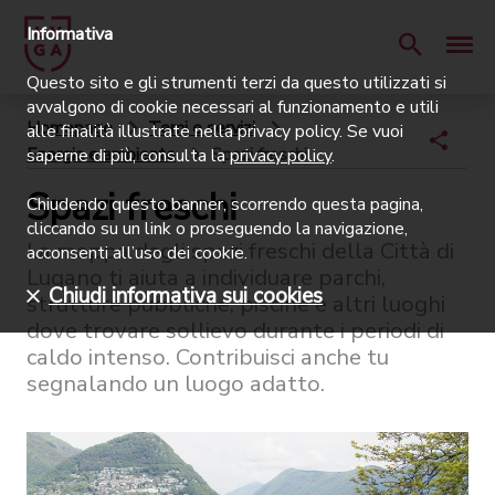
Informativa
Questo sito e gli strumenti terzi da questo utilizzati si
avvalgono di cookie necessari al funzionamento e utili
Homepage
Temi e servizi
alle finalità illustrate nella privacy policy. Se vuoi
Energia e ambiente
Spazi freschi
saperne di più, consulta la
privacy policy
.
Spazi freschi
Chiudendo questo banner, scorrendo questa pagina,
cliccando su un link o proseguendo la navigazione,
La mappa degli spazi freschi della Città di
acconsenti all’uso dei cookie.
Lugano ti aiuta a individuare parchi,
Chiudi informativa sui cookies
strutture pubbliche, piscine e altri luoghi
dove trovare sollievo durante i periodi di
caldo intenso. Contribuisci anche tu
segnalando un luogo adatto.