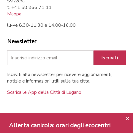
Svizzera
t. +41 58 866 71 11
Mappa
lu-ve 8.30-11.30 e 14.00-16.00
Newsletter
Iscriviti
Iscriviti alla newsletter per ricevere aggiornamenti,
notizie e informazioni utili sulla tua città.
Scarica le App della Città di Lugano
Contatti
Link
Note legali
Privacy Policy
Allerta canicola: orari degli ecocentri