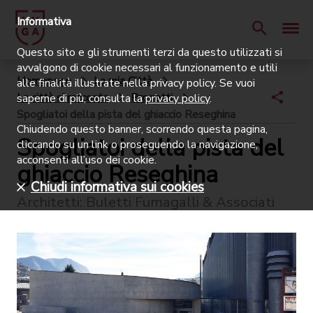
Informativa
Questo sito e gli strumenti terzi da questo utilizzati si
avvalgono di cookie necessari al funzionamento e utili
Homepage
La mia Città
alle finalità illustrate nella privacy policy. Se vuoi
La città si racconta
Progetti
saperne di più, consulta la
privacy policy
.
Spogliatoi della pista del ghiaccio Reseghina
Chiudendo questo banner, scorrendo questa pagina,
Spogliatoi della pista del
cliccando su un link o proseguendo la navigazione,
acconsenti all’uso dei cookie.
ghiaccio Reseghina
Chiudi informativa sui cookies
Architetti: Buletti Fumagalli & Associati