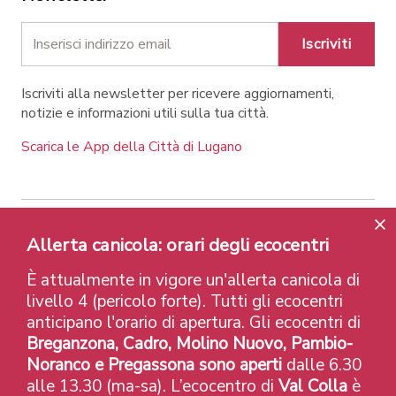
Iscriviti
Iscriviti alla newsletter per ricevere aggiornamenti,
notizie e informazioni utili sulla tua città.
Scarica le App della Città di Lugano
Contatti
Link
Note legali
Privacy Policy
Allerta canicola: orari degli ecocentri
Label e riconoscimenti
Credits
È attualmente in vigore un'allerta canicola di
© 2026 Città di Lugano
livello 4 (pericolo forte). Tutti gli ecocentri
anticipano l'orario di apertura. Gli ecocentri di
Breganzona, Cadro, Molino Nuovo, Pambio-
Noranco e Pregassona sono aperti
dalle 6.30
alle 13.30 (ma-sa). L’ecocentro di
Val Colla
è