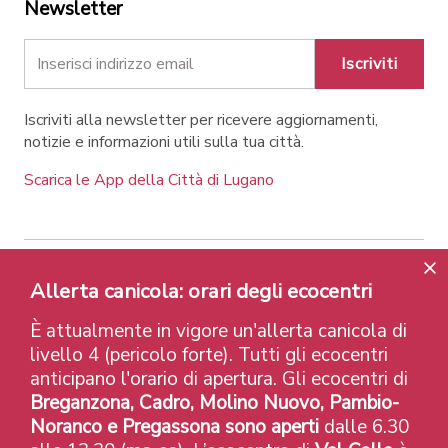
Newsletter
Iscriviti
Iscriviti alla newsletter per ricevere aggiornamenti,
notizie e informazioni utili sulla tua città.
Scarica le App della Città di Lugano
Contatti
Link
Note legali
Privacy Policy
Allerta canicola: orari degli ecocentri
Label e riconoscimenti
Credits
È attualmente in vigore un'allerta canicola di
© 2026 Città di Lugano
livello 4 (pericolo forte). Tutti gli ecocentri
anticipano l'orario di apertura. Gli ecocentri di
Breganzona, Cadro, Molino Nuovo, Pambio-
Noranco e Pregassona sono aperti
dalle 6.30