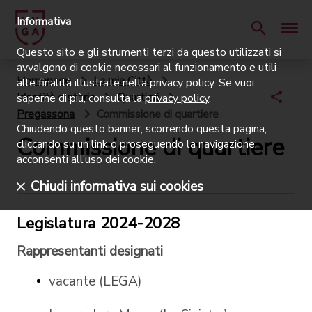
Informativa
Questo sito e gli strumenti terzi da questo utilizzati si
avvalgono di cookie necessari al funzionamento e utili
Homepage
La mia Città
alle finalità illustrate nella privacy policy. Se vuoi
Identità e storia
Quartieri
saperne di più, consulta la
privacy policy
.
Pregassona
Commissione di quartiere
Chiudendo questo banner, scorrendo questa pagina,
Commissione di quartiere
cliccando su un link o proseguendo la navigazione,
acconsenti all’uso dei cookie.
Chiudi informativa sui cookies
Legislatura 2024-2028
Rappresentanti designati
vacante (LEGA)