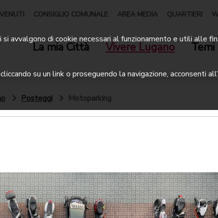
VENUTI
CONSIGLIO COMUNALE
AREA MEDIA
QUARTIERI
W
 si avvalgono di cookie necessari al funzionamento e utili alle fin
La mia Città
Vivere Lugano
Temi 
liccando su un link o proseguendo la navigazione, acconsenti all’
no
Posteggi
Motoparking