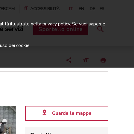
EBCAM
ACCESSIBILITÀ
IT
EN
DE
FR
alità illustrate nella privacy policy. Se vuoi saperne
e servizi
Sportello online
uso dei cookie.
Guarda la mappa