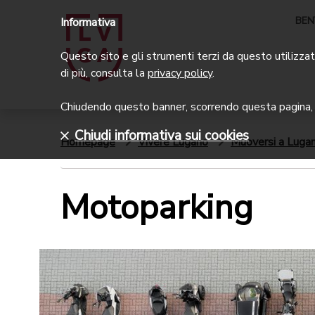
BEN
Informativa
Questo sito e gli strumenti terzi da questo utilizzati
di più, consulta la
privacy policy
.
Chiudendo questo banner, scorrendo questa pagina, c
Chiudi informativa sui cookies
Homepage
Vivere Lugano
Muoversi a Luga
Motoparking