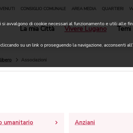
VENUTI
CONSIGLIO COMUNALE
AREA MEDIA
QUARTIERI
W
 si avvalgono di cookie necessari al funzionamento e utili alle fin
La mia Città
Vivere Lugano
Temi 
liccando su un link o proseguendo la navigazione, acconsenti all’
libero
Associazioni
o umanitario
Anziani