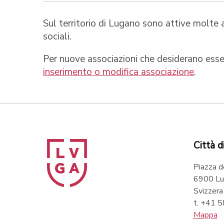
Sul territorio di Lugano sono attive molte a
sociali.
Per nuove associazioni che desiderano esser
inserimento o modifica associazione
.
Città d
Piazza d
6900 Lu
Svizzera
t. +41 
Mappa