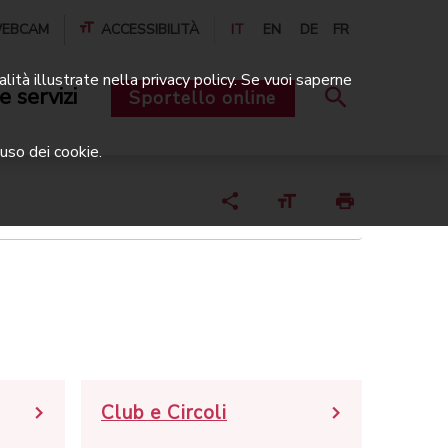
EBCAM
ACCESSIBILITÀ
IT
EN
DE
FR
alità illustrate nella privacy policy. Se vuoi saperne
e servizi
Sportello online
uso dei cookie.
Club e Circoli