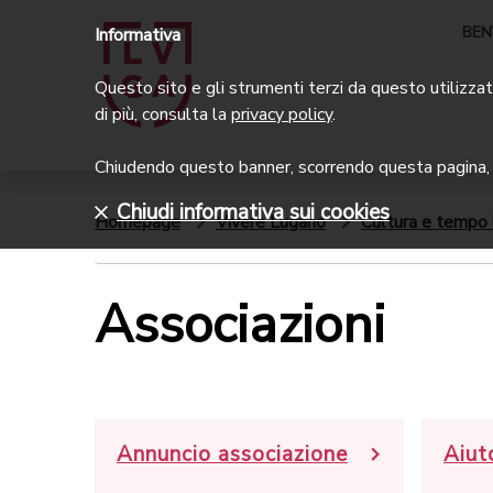
BEN
Informativa
Questo sito e gli strumenti terzi da questo utilizzati
di più, consulta la
privacy policy
.
Chiudendo questo banner, scorrendo questa pagina, c
Chiudi informativa sui cookies
Homepage
Vivere Lugano
Cultura e tempo 
Associazioni
Annuncio associazione
Aiut