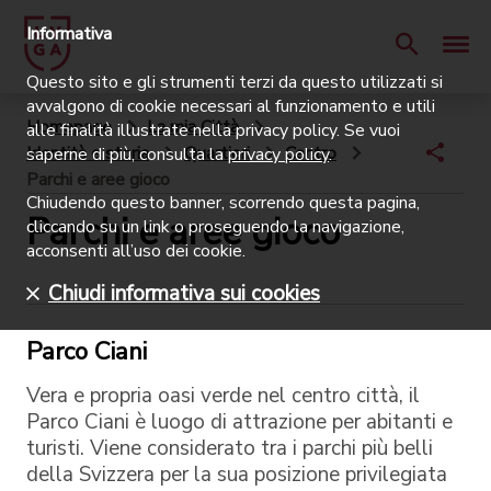
Informativa
Questo sito e gli strumenti terzi da questo utilizzati si
avvalgono di cookie necessari al funzionamento e utili
Homepage
La mia Città
alle finalità illustrate nella privacy policy. Se vuoi
Identità e storia
Quartieri
Centro
saperne di più, consulta la
privacy policy
.
Parchi e aree gioco
Chiudendo questo banner, scorrendo questa pagina,
Parchi e aree gioco
cliccando su un link o proseguendo la navigazione,
acconsenti all’uso dei cookie.
Chiudi informativa sui cookies
Parco Ciani
Vera e propria oasi verde nel centro città, il
Parco Ciani è luogo di attrazione per abitanti e
turisti. Viene considerato tra i parchi più belli
della Svizzera per la sua posizione privilegiata