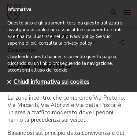
Informativa
Questo sito e gli strumenti terzi da questo utilizzati si
avvalgono di cookie necessari al funzionamento e utili
Homepage
Vivere Lugano
alle finalità illustrate nella privacy policy. Se vuoi
Muoversi a Lugano
Lugano a piedi
saperne di più, consulta la
privacy policy
.
Zona incontro
Chiudendo questo banner, scorrendo questa pagina,
Zona incontro
cliccando su un link o proseguendo la navigazione,
acconsenti all’uso dei cookie.
Chiudi informativa sui cookies
La zona incontro, che comprende Via Pretorio,
Via Magatti, Via Albrizzi e Via della Posta, è
un’area a traffico moderato dove i pedoni
hanno la precedenza sui veicoli.
Basandosi sul principio della convivenza e del