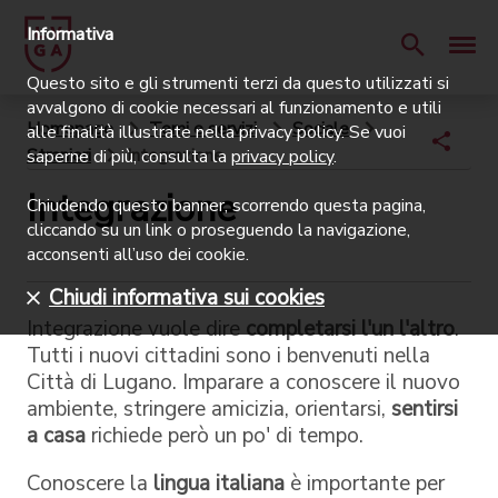
Informativa
Questo sito e gli strumenti terzi da questo utilizzati si
avvalgono di cookie necessari al funzionamento e utili
Homepage
Temi e servizi
Sociale
alle finalità illustrate nella privacy policy. Se vuoi
Stranieri
Integrazione
saperne di più, consulta la
privacy policy
.
Integrazione
Chiudendo questo banner, scorrendo questa pagina,
cliccando su un link o proseguendo la navigazione,
acconsenti all’uso dei cookie.
Chiudi informativa sui cookies
Integrazione vuole dire
completarsi l'un l'altro
.
Tutti i nuovi cittadini sono i benvenuti nella
Città di Lugano. Imparare a conoscere il nuovo
ambiente, stringere amicizia, orientarsi,
sentirsi
a casa
richiede però un po' di tempo.
Conoscere la
lingua italiana
è importante per