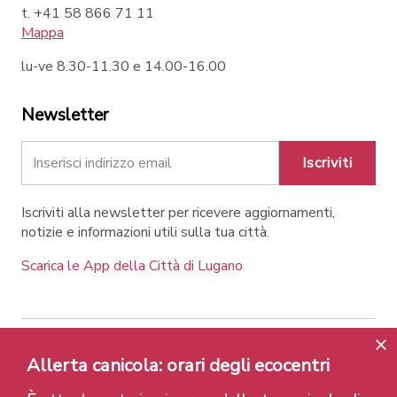
t. +41 58 866 71 11
Mappa
lu-ve 8.30-11.30 e 14.00-16.00
Newsletter
Iscriviti
Iscriviti alla newsletter per ricevere aggiornamenti,
notizie e informazioni utili sulla tua città.
Scarica le App della Città di Lugano
Contatti
Link
Note legali
Privacy Policy
Allerta canicola: orari degli ecocentri
Label e riconoscimenti
Credits