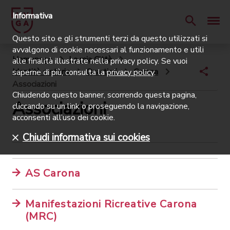
Informativa
Questo sito e gli strumenti terzi da questo utilizzati si
avvalgono di cookie necessari al funzionamento e utili
Homepage
La mia Città
alle finalità illustrate nella privacy policy. Se vuoi
Identità e storia
Quartieri
Carona
saperne di più, consulta la
privacy policy
.
Associazioni
Chiudendo questo banner, scorrendo questa pagina,
Associazioni
cliccando su un link o proseguendo la navigazione,
acconsenti all’uso dei cookie.
Chiudi informativa sui cookies
AS Carona
Manifestazioni Ricreative Carona
(MRC)