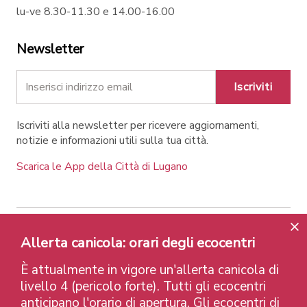
lu-ve 8.30-11.30 e 14.00-16.00
Newsletter
Iscriviti
Iscriviti alla newsletter per ricevere aggiornamenti,
notizie e informazioni utili sulla tua città.
Scarica le App della Città di Lugano
Contatti
Link
Note legali
Privacy Policy
Allerta canicola: orari degli ecocentri
Label e riconoscimenti
Credits
È attualmente in vigore un'allerta canicola di
© 2026 Città di Lugano
livello 4 (pericolo forte). Tutti gli ecocentri
anticipano l'orario di apertura. Gli ecocentri di