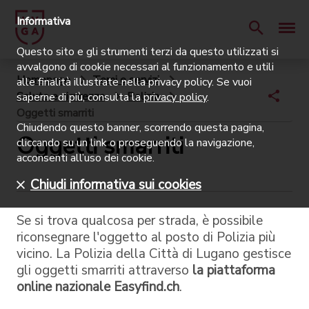
Informativa
Questo sito e gli strumenti terzi da questo utilizzati si
avvalgono di cookie necessari al funzionamento e utili
Homepage
Temi e servizi
alle finalità illustrate nella privacy policy. Se vuoi
Salute e sicurezza
Polizia
saperne di più, consulta la
privacy policy
.
Oggetti smarriti
Chiudendo questo banner, scorrendo questa pagina,
Oggetti smarriti
cliccando su un link o proseguendo la navigazione,
acconsenti all’uso dei cookie.
Chiudi informativa sui cookies
Se si trova qualcosa per strada, è possibile
riconsegnare l'oggetto al posto di Polizia più
vicino. La Polizia della Città di Lugano gestisce
gli oggetti smarriti attraverso
la piattaforma
online nazionale Easyfind.ch
.